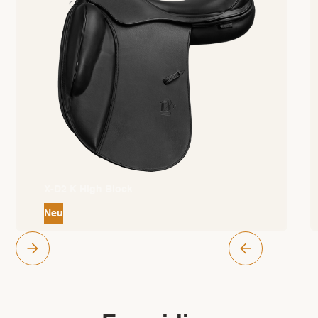
X-D2 K High Block
Neu