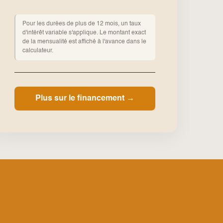
Pour les durées de plus de 12 mois, un taux
d'intérêt variable s'applique. Le montant exact
de la mensualité est affiché à l'avance dans le
calculateur.
Plus sur le financement →